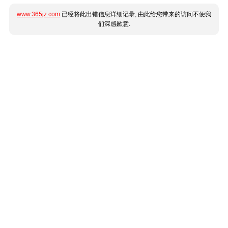
www.365jz.com
已经将此出错信息详细记录, 由此给您带来的访问不便我
们深感歉意.