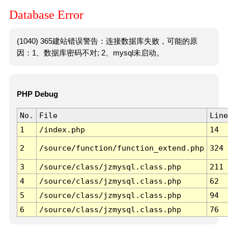
Database Error
(1040) 365建站错误警告：连接数据库失败，可能的原
因：1、数据库密码不对; 2、mysql未启动。
PHP Debug
No.
File
Line
1
/index.php
14
2
/source/function/function_extend.php
324
3
/source/class/jzmysql.class.php
211
4
/source/class/jzmysql.class.php
62
5
/source/class/jzmysql.class.php
94
6
/source/class/jzmysql.class.php
76