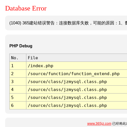
Database Error
(1040) 365建站错误警告：连接数据库失败，可能的原因：1、数
PHP Debug
No.
File
1
/index.php
2
/source/function/function_extend.php
3
/source/class/jzmysql.class.php
4
/source/class/jzmysql.class.php
5
/source/class/jzmysql.class.php
6
/source/class/jzmysql.class.php
www.365jz.com
已经将此