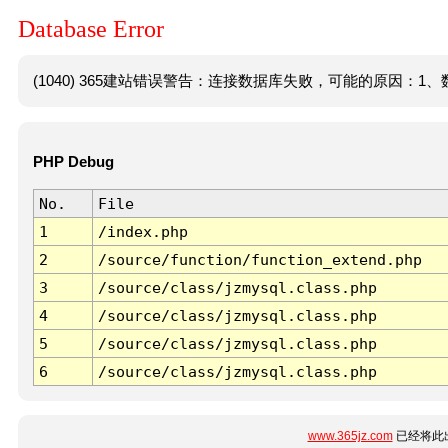
Database Error
(1040) 365建站错误警告：连接数据库失败，可能的原因：1、数
PHP Debug
No.
File
1
/index.php
2
/source/function/function_extend.php
3
/source/class/jzmysql.class.php
4
/source/class/jzmysql.class.php
5
/source/class/jzmysql.class.php
6
/source/class/jzmysql.class.php
www.365jz.com
已经将此