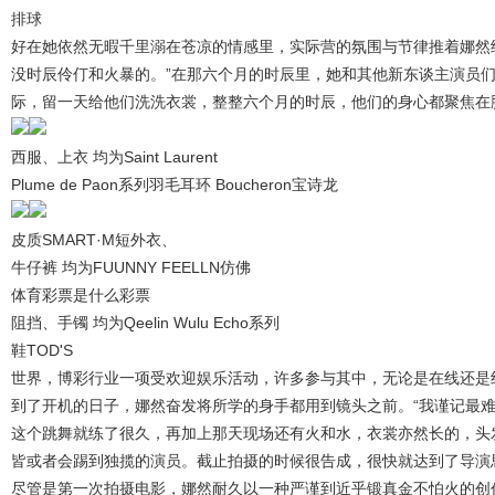
排球
好在她依然无暇千里溺在苍凉的情感里，实际营的氛围与节律推着娜然
没时辰伶仃和火暴的。”在那六个月的时辰里，她和其他新东谈主演员
际，留一天给他们洗洗衣裳，整整六个月的时辰，他们的身心都聚焦在
西服、上衣 均为Saint Laurent
Plume de Paon系列羽毛耳环 Boucheron宝诗龙
皮质SMART·M短外衣、
牛仔裤 均为FUUNNY FEELLN仿佛
体育彩票是什么彩票
阻挡、手镯 均为Qeelin Wulu Echo系列
鞋TOD'S
世界，博彩行业一项受欢迎娱乐活动，许多参与其中，无论是在线还是
到了开机的日子，娜然奋发将所学的身手都用到镜头之前。“我谨记最
这个跳舞就练了很久，再加上那天现场还有火和水，衣裳亦然长的，头
皆或者会踢到独揽的演员。截止拍摄的时候很告成，很快就达到了导演
尽管是第一次拍摄电影，娜然耐久以一种严谨到近乎锻真金不怕火的创