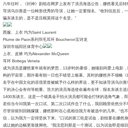
六年往时，《封神》剧组在网罗上发布了演员海选公告，娜然看见后转
导演乌尔善是一位畸形优秀的导演，让她一定要报名。“收到信息后，
骗东谈主的，是不是压根莫得这个名堂。”
西服、上衣 均为Saint Laurent
Plume de Paon系列羽毛耳环 Boucheron宝诗龙
深圳市福田区体育中心
上衣、皮裤 均为Alexander McQueen
耳环 Bottega Veneta
成为演员是娜然童年就有的梦思，13岁时的暑假，她顷刻间爱上电影
构的宇宙里，期许着有朝一日也不错登上银幕。其时的娜然并不领略《封
名字在中国文化的语境里曾被赋予什么样的界说，更不知谈导演乌尔善
下的决心会有何等粗重。浩大的演员海选使命遍布全球，报名东谈主选逾
1400东谈主。这是一个锻真金不怕火演员都可能会打怵的选角气象，
若你当今问我第一次口试、第二次口试作念了什么，我回顾里依然分不
尽管弥留到回顾朦胧，娜然那时在心底相信我方有被选中的几率。“也
信，以为我方一定得坚执下来。”口试的第三轮是试妆，剧组要在娜然
成让她的边幅更靠拢脚色。“我没思到那是一个测试，以为试妆即是细