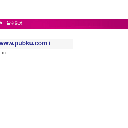
户
新宝足球
w.pubku.com）
：100