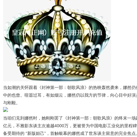
当如潮的关怀跟着《封神第一部：朝歌风浪》的热映轰然袭来，娜然仍
中的也曾。喧嚣过耳，有如烟云，娜然仍以我方的节律，向心目中好演
与刚毅。
当咱们见到娜然时，她刚刚罢了《封神第一部：朝歌风浪》的终末一场
亿元，不雅影东谈主次逾越4000万，更被誉为中国电影工业化的里程
备受期待的 “新版妲己”，首触银幕的娜然成了世东谈主留意的完全焦点