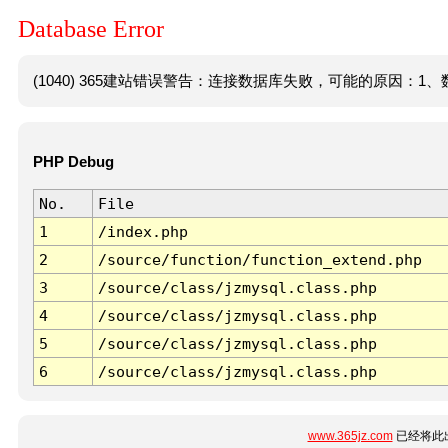
Database Error
(1040) 365建站错误警告：连接数据库失败，可能的原因：1、数
PHP Debug
No.
File
1
/index.php
2
/source/function/function_extend.php
3
/source/class/jzmysql.class.php
4
/source/class/jzmysql.class.php
5
/source/class/jzmysql.class.php
6
/source/class/jzmysql.class.php
www.365jz.com
已经将此