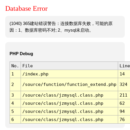
Database Error
(1040) 365建站错误警告：连接数据库失败，可能的原
因：1、数据库密码不对; 2、mysql未启动。
PHP Debug
No.
File
Line
1
/index.php
14
2
/source/function/function_extend.php
324
3
/source/class/jzmysql.class.php
211
4
/source/class/jzmysql.class.php
62
5
/source/class/jzmysql.class.php
94
6
/source/class/jzmysql.class.php
76