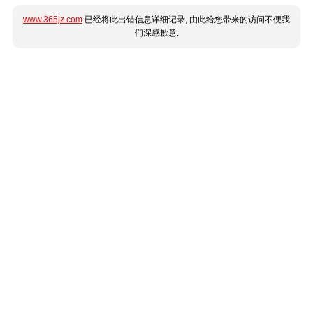
www.365jz.com
已经将此出错信息详细记录, 由此给您带来的访问不便我
们深感歉意.