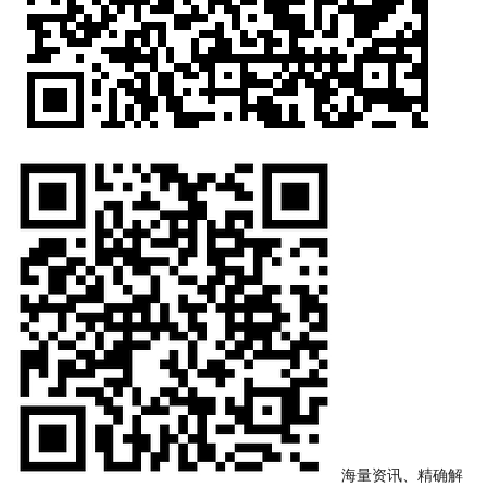
海量资讯、精确解