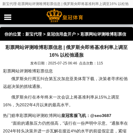
新宝代理-彩票网站评测唯博彩票信息 | 俄罗斯央即将基准利率上调至16% 以松弛
通胀
你的位置：
新宝代理
>
皇冠信用盘开户
> 彩票网站评测唯博彩票信
彩票网站评测唯博彩票信息 | 俄罗斯央即将基准利率上调至
息 | 俄罗斯央即将基准利率上调至16% 以松弛通胀
16% 以松弛通胀
发布日期：2025-07-25 06:46 点击次数：115
彩票网站评测唯博彩票信息
俄罗斯央行周五纠合第五次加息亚美体育下载，决策者寻求松弛
远超决策的抓续通胀。
俄罗斯央行在本年终末一次会议上将基准利率从15%上调至
16%，为2022年4月以来的最高水平。
热门赔率彩票网站评测
欧博网站
皇冠客服飞机：@seo3687
“面前的通胀压力仍然很高，”该行在一份声明中示意。“通胀率在
2024年转头决策并进一步瓦解在接近4%的水平的前提假定是，紧缩