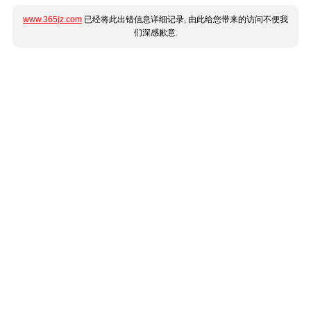
www.365jz.com
已经将此出错信息详细记录, 由此给您带来的访问不便我
们深感歉意.