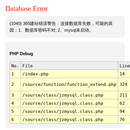
Database Error
(1040) 365建站错误警告：连接数据库失败，可能的原
因：1、数据库密码不对; 2、mysql未启动。
PHP Debug
No.
File
Line
1
/index.php
14
2
/source/function/function_extend.php
324
3
/source/class/jzmysql.class.php
211
4
/source/class/jzmysql.class.php
62
5
/source/class/jzmysql.class.php
94
6
/source/class/jzmysql.class.php
76