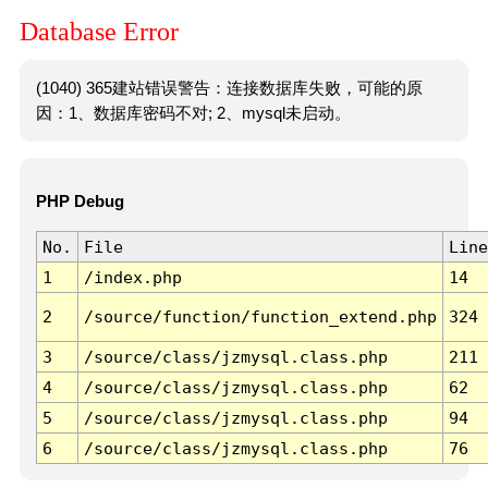
Database Error
(1040) 365建站错误警告：连接数据库失败，可能的原
因：1、数据库密码不对; 2、mysql未启动。
PHP Debug
No.
File
Line
1
/index.php
14
2
/source/function/function_extend.php
324
3
/source/class/jzmysql.class.php
211
4
/source/class/jzmysql.class.php
62
5
/source/class/jzmysql.class.php
94
6
/source/class/jzmysql.class.php
76