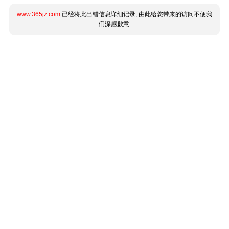
www.365jz.com
已经将此出错信息详细记录, 由此给您带来的访问不便我
们深感歉意.