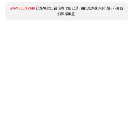
www.365jz.com
已经将此出错信息详细记录, 由此给您带来的访问不便我
们深感歉意.