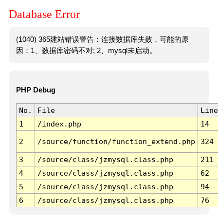
Database Error
(1040) 365建站错误警告：连接数据库失败，可能的原
因：1、数据库密码不对; 2、mysql未启动。
PHP Debug
No.
File
Line
1
/index.php
14
2
/source/function/function_extend.php
324
3
/source/class/jzmysql.class.php
211
4
/source/class/jzmysql.class.php
62
5
/source/class/jzmysql.class.php
94
6
/source/class/jzmysql.class.php
76