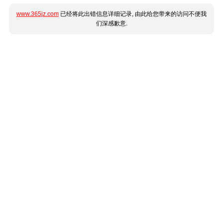
www.365jz.com
已经将此出错信息详细记录, 由此给您带来的访问不便我
们深感歉意.