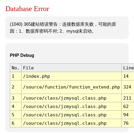
Database Error
(1040) 365建站错误警告：连接数据库失败，可能的原
因：1、数据库密码不对; 2、mysql未启动。
PHP Debug
No.
File
Line
1
/index.php
14
2
/source/function/function_extend.php
324
3
/source/class/jzmysql.class.php
211
4
/source/class/jzmysql.class.php
62
5
/source/class/jzmysql.class.php
94
6
/source/class/jzmysql.class.php
76