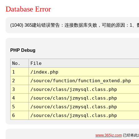
Database Error
(1040) 365建站错误警告：连接数据库失败，可能的原因：1、数
PHP Debug
No.
File
1
/index.php
2
/source/function/function_extend.php
3
/source/class/jzmysql.class.php
4
/source/class/jzmysql.class.php
5
/source/class/jzmysql.class.php
6
/source/class/jzmysql.class.php
www.365jz.com
已经将此