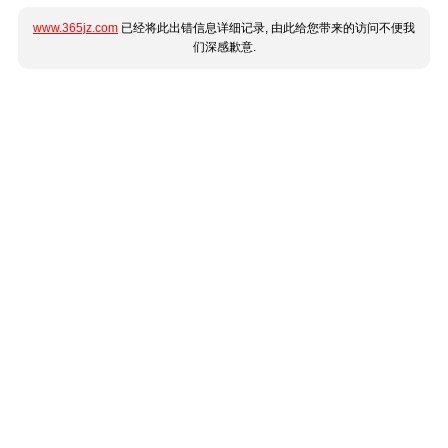
www.365jz.com
已经将此出错信息详细记录, 由此给您带来的访问不便我
们深感歉意.