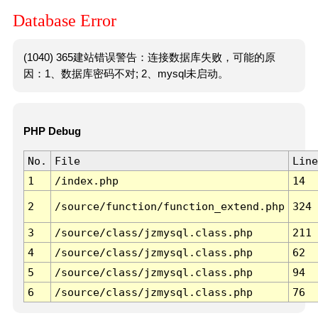
Database Error
(1040) 365建站错误警告：连接数据库失败，可能的原
因：1、数据库密码不对; 2、mysql未启动。
PHP Debug
No.
File
Line
1
/index.php
14
2
/source/function/function_extend.php
324
3
/source/class/jzmysql.class.php
211
4
/source/class/jzmysql.class.php
62
5
/source/class/jzmysql.class.php
94
6
/source/class/jzmysql.class.php
76