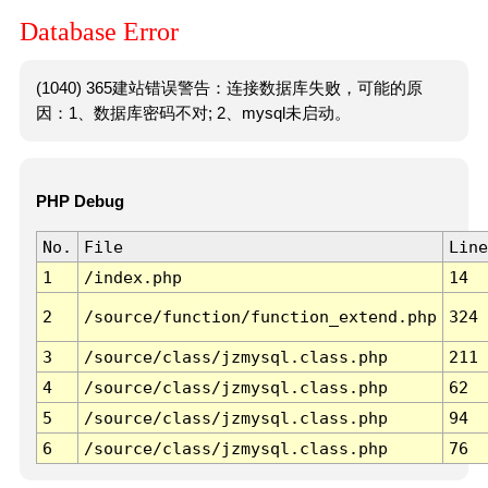
Database Error
(1040) 365建站错误警告：连接数据库失败，可能的原
因：1、数据库密码不对; 2、mysql未启动。
PHP Debug
No.
File
Line
1
/index.php
14
2
/source/function/function_extend.php
324
3
/source/class/jzmysql.class.php
211
4
/source/class/jzmysql.class.php
62
5
/source/class/jzmysql.class.php
94
6
/source/class/jzmysql.class.php
76