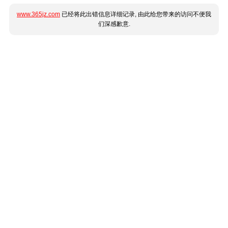
www.365jz.com
已经将此出错信息详细记录, 由此给您带来的访问不便我
们深感歉意.