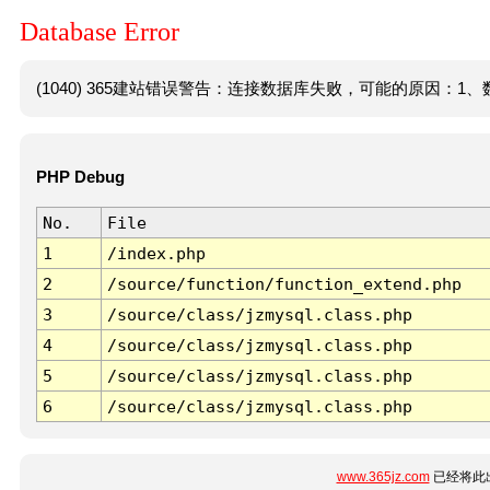
Database Error
(1040) 365建站错误警告：连接数据库失败，可能的原因：1、数
PHP Debug
No.
File
1
/index.php
2
/source/function/function_extend.php
3
/source/class/jzmysql.class.php
4
/source/class/jzmysql.class.php
5
/source/class/jzmysql.class.php
6
/source/class/jzmysql.class.php
www.365jz.com
已经将此