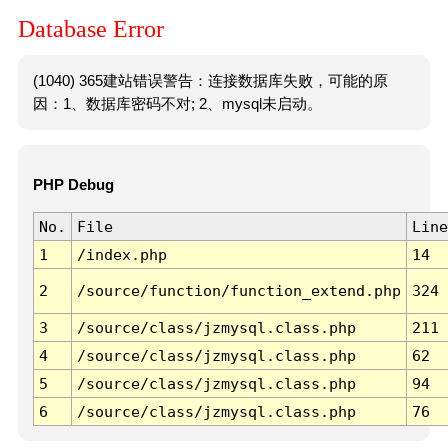
Database Error
(1040) 365建站错误警告：连接数据库失败，可能的原
因：1、数据库密码不对; 2、mysql未启动。
PHP Debug
No.
File
Line
1
/index.php
14
2
/source/function/function_extend.php
324
3
/source/class/jzmysql.class.php
211
4
/source/class/jzmysql.class.php
62
5
/source/class/jzmysql.class.php
94
6
/source/class/jzmysql.class.php
76