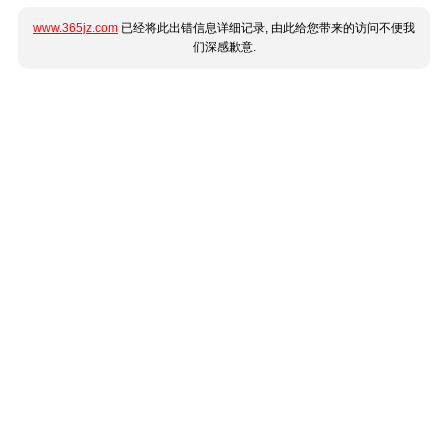
www.365jz.com
已经将此出错信息详细记录, 由此给您带来的访问不便我
们深感歉意.