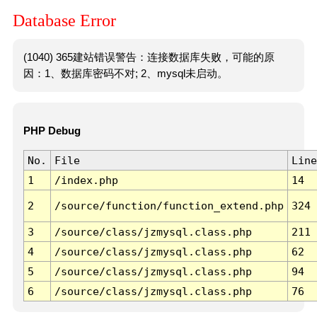
Database Error
(1040) 365建站错误警告：连接数据库失败，可能的原
因：1、数据库密码不对; 2、mysql未启动。
PHP Debug
No.
File
Line
1
/index.php
14
2
/source/function/function_extend.php
324
3
/source/class/jzmysql.class.php
211
4
/source/class/jzmysql.class.php
62
5
/source/class/jzmysql.class.php
94
6
/source/class/jzmysql.class.php
76