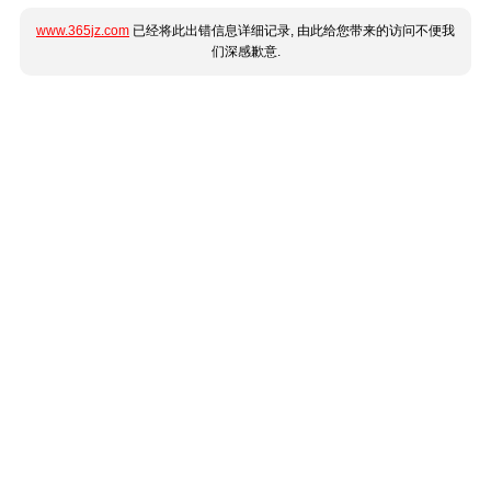
www.365jz.com
已经将此出错信息详细记录, 由此给您带来的访问不便我
们深感歉意.