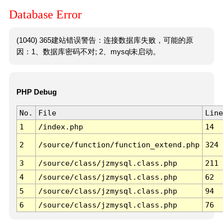
Database Error
(1040) 365建站错误警告：连接数据库失败，可能的原
因：1、数据库密码不对; 2、mysql未启动。
PHP Debug
No.
File
Line
1
/index.php
14
2
/source/function/function_extend.php
324
3
/source/class/jzmysql.class.php
211
4
/source/class/jzmysql.class.php
62
5
/source/class/jzmysql.class.php
94
6
/source/class/jzmysql.class.php
76