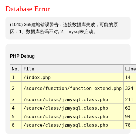
Database Error
(1040) 365建站错误警告：连接数据库失败，可能的原
因：1、数据库密码不对; 2、mysql未启动。
PHP Debug
No.
File
Line
1
/index.php
14
2
/source/function/function_extend.php
324
3
/source/class/jzmysql.class.php
211
4
/source/class/jzmysql.class.php
62
5
/source/class/jzmysql.class.php
94
6
/source/class/jzmysql.class.php
76