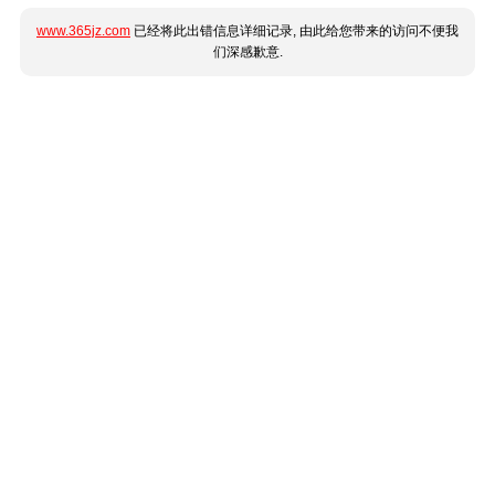
www.365jz.com
已经将此出错信息详细记录, 由此给您带来的访问不便我
们深感歉意.