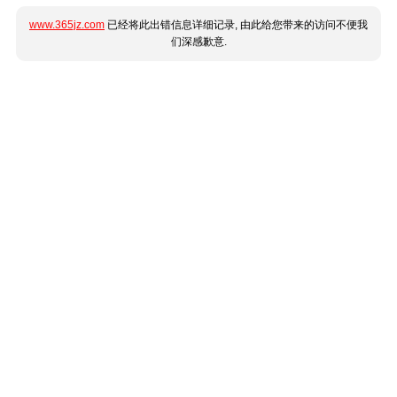
www.365jz.com
已经将此出错信息详细记录, 由此给您带来的访问不便我
们深感歉意.