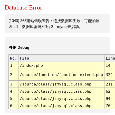
Database Error
(1040) 365建站错误警告：连接数据库失败，可能的原
因：1、数据库密码不对; 2、mysql未启动。
PHP Debug
No.
File
Line
1
/index.php
14
2
/source/function/function_extend.php
324
3
/source/class/jzmysql.class.php
211
4
/source/class/jzmysql.class.php
62
5
/source/class/jzmysql.class.php
94
6
/source/class/jzmysql.class.php
76