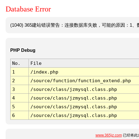
Database Error
(1040) 365建站错误警告：连接数据库失败，可能的原因：1、数
PHP Debug
No.
File
1
/index.php
2
/source/function/function_extend.php
3
/source/class/jzmysql.class.php
4
/source/class/jzmysql.class.php
5
/source/class/jzmysql.class.php
6
/source/class/jzmysql.class.php
www.365jz.com
已经将此