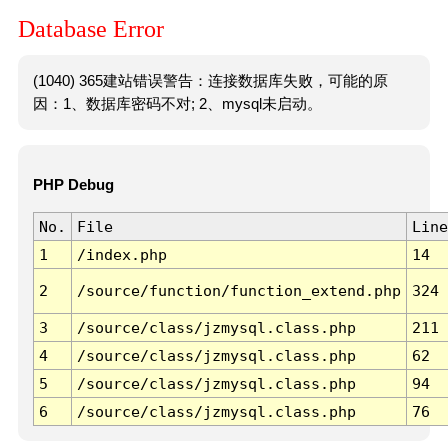
Database Error
(1040) 365建站错误警告：连接数据库失败，可能的原
因：1、数据库密码不对; 2、mysql未启动。
PHP Debug
No.
File
Line
1
/index.php
14
2
/source/function/function_extend.php
324
3
/source/class/jzmysql.class.php
211
4
/source/class/jzmysql.class.php
62
5
/source/class/jzmysql.class.php
94
6
/source/class/jzmysql.class.php
76