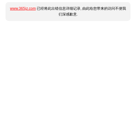
www.365jz.com
已经将此出错信息详细记录, 由此给您带来的访问不便我
们深感歉意.