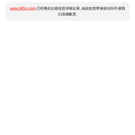
www.365jz.com
已经将此出错信息详细记录, 由此给您带来的访问不便我
们深感歉意.