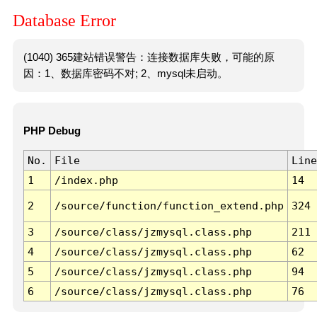
Database Error
(1040) 365建站错误警告：连接数据库失败，可能的原
因：1、数据库密码不对; 2、mysql未启动。
PHP Debug
No.
File
Line
1
/index.php
14
2
/source/function/function_extend.php
324
3
/source/class/jzmysql.class.php
211
4
/source/class/jzmysql.class.php
62
5
/source/class/jzmysql.class.php
94
6
/source/class/jzmysql.class.php
76