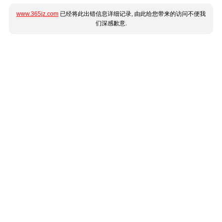
www.365jz.com
已经将此出错信息详细记录, 由此给您带来的访问不便我
们深感歉意.