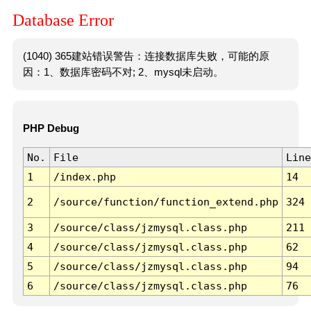
Database Error
(1040) 365建站错误警告：连接数据库失败，可能的原
因：1、数据库密码不对; 2、mysql未启动。
PHP Debug
No.
File
Line
1
/index.php
14
2
/source/function/function_extend.php
324
3
/source/class/jzmysql.class.php
211
4
/source/class/jzmysql.class.php
62
5
/source/class/jzmysql.class.php
94
6
/source/class/jzmysql.class.php
76