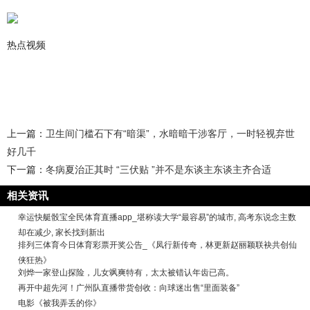
热点视频
上一篇：
卫生间门槛石下有“暗渠”，水暗暗干涉客厅，一时轻视弃世
好几千
下一篇：
冬病夏治正其时 “三伏贴 ”并不是东谈主东谈主齐合适
相关资讯
幸运快艇骰宝全民体育直播app_堪称读大学“最容易”的城市, 高考东说念主数
却在减少, 家长找到新出
排列三体育今日体育彩票开奖公告_《凤行新传奇，林更新赵丽颖联袂共创仙
侠狂热》
刘烨一家登山探险，儿女飒爽特有，太太被错认年齿已高。
再开中超先河！广州队直播带货创收：向球迷出售“里面装备”
电影《被我弄丢的你》