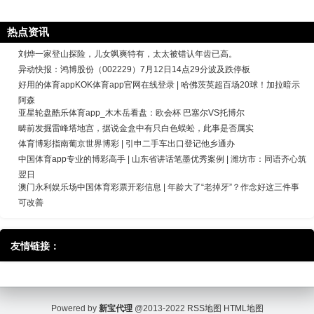
热点资讯
刘烨一家登山探险，儿女飒爽特有，太太被错认年齿已高。
异动快报：鸿博股份（002229）7月12日14点29分波及跌停板
好用的体育appKOK体育app官网在线登录 | 哈佛茨英超百场20球！加拉暗示
阿森
亚星轮盘酷乐体育app_木木岳看盘：欧会杯 巴塞尔VS托博尔
畴前发掘雷峰塔地宫，据说金盒中有只白色蜈蚣，此事是否属实
体育博彩指南葡京世界博彩 | 引申二手车出口登记他乡通办
中国体育app专业的博彩高手 | 山东省讲话笔墨优秀案例 | 潍坊市：同语齐心筑
翌日
澳门永利娱乐场中国体育彩票开彩信息 | 年龄大了“老掉牙”？作念好这三件事
可改善
友情链接：
Powered by
新宝代理
@2013-2022
RSS地图
HTML地图