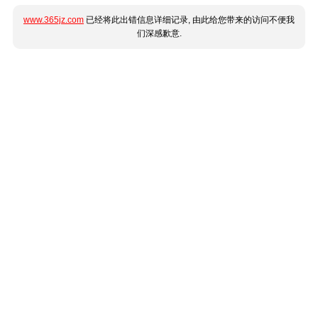
www.365jz.com
已经将此出错信息详细记录, 由此给您带来的访问不便我
们深感歉意.