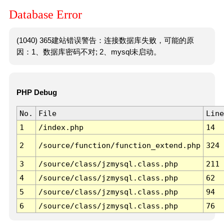
Database Error
(1040) 365建站错误警告：连接数据库失败，可能的原
因：1、数据库密码不对; 2、mysql未启动。
PHP Debug
No.
File
Line
1
/index.php
14
2
/source/function/function_extend.php
324
3
/source/class/jzmysql.class.php
211
4
/source/class/jzmysql.class.php
62
5
/source/class/jzmysql.class.php
94
6
/source/class/jzmysql.class.php
76