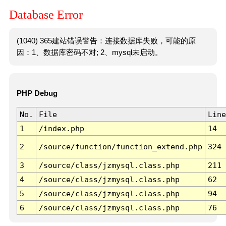
Database Error
(1040) 365建站错误警告：连接数据库失败，可能的原
因：1、数据库密码不对; 2、mysql未启动。
PHP Debug
No.
File
Line
1
/index.php
14
2
/source/function/function_extend.php
324
3
/source/class/jzmysql.class.php
211
4
/source/class/jzmysql.class.php
62
5
/source/class/jzmysql.class.php
94
6
/source/class/jzmysql.class.php
76