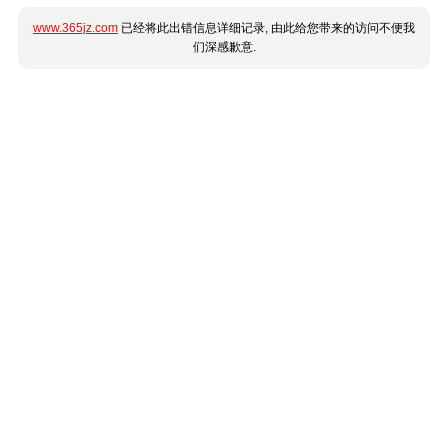
www.365jz.com
已经将此出错信息详细记录, 由此给您带来的访问不便我
们深感歉意.