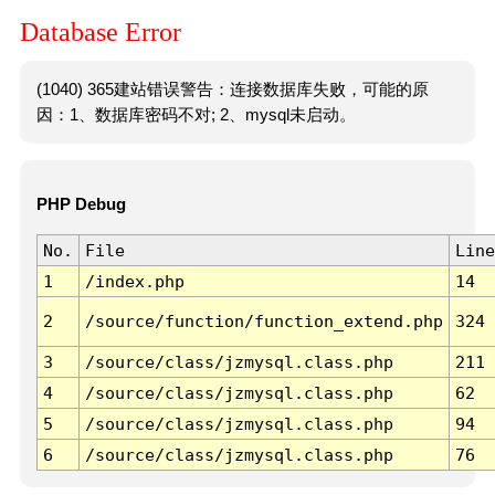
Database Error
(1040) 365建站错误警告：连接数据库失败，可能的原
因：1、数据库密码不对; 2、mysql未启动。
PHP Debug
No.
File
Line
1
/index.php
14
2
/source/function/function_extend.php
324
3
/source/class/jzmysql.class.php
211
4
/source/class/jzmysql.class.php
62
5
/source/class/jzmysql.class.php
94
6
/source/class/jzmysql.class.php
76