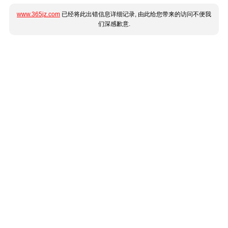
www.365jz.com
已经将此出错信息详细记录, 由此给您带来的访问不便我
们深感歉意.