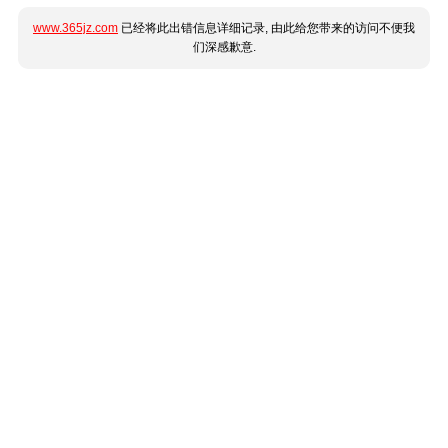
www.365jz.com
已经将此出错信息详细记录, 由此给您带来的访问不便我
们深感歉意.