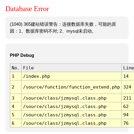
Database Error
(1040) 365建站错误警告：连接数据库失败，可能的原
因：1、数据库密码不对; 2、mysql未启动。
PHP Debug
No.
File
Line
1
/index.php
14
2
/source/function/function_extend.php
324
3
/source/class/jzmysql.class.php
211
4
/source/class/jzmysql.class.php
62
5
/source/class/jzmysql.class.php
94
6
/source/class/jzmysql.class.php
76