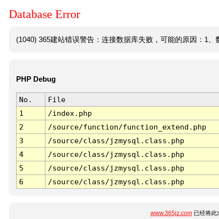
Database Error
(1040) 365建站错误警告：连接数据库失败，可能的原因：1、数
PHP Debug
No.
File
1
/index.php
2
/source/function/function_extend.php
3
/source/class/jzmysql.class.php
4
/source/class/jzmysql.class.php
5
/source/class/jzmysql.class.php
6
/source/class/jzmysql.class.php
www.365jz.com
已经将此