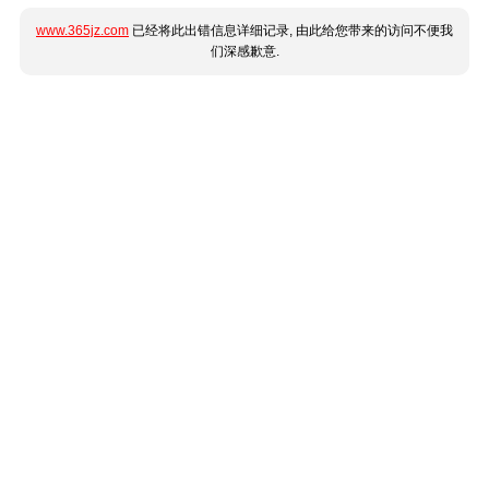
www.365jz.com
已经将此出错信息详细记录, 由此给您带来的访问不便我
们深感歉意.