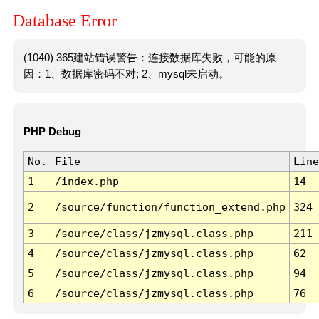
Database Error
(1040) 365建站错误警告：连接数据库失败，可能的原
因：1、数据库密码不对; 2、mysql未启动。
PHP Debug
No.
File
Line
1
/index.php
14
2
/source/function/function_extend.php
324
3
/source/class/jzmysql.class.php
211
4
/source/class/jzmysql.class.php
62
5
/source/class/jzmysql.class.php
94
6
/source/class/jzmysql.class.php
76