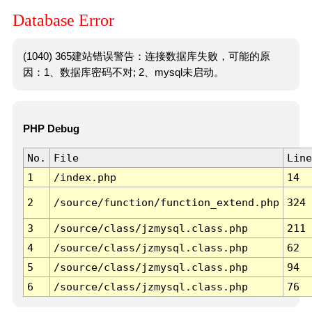
Database Error
(1040) 365建站错误警告：连接数据库失败，可能的原
因：1、数据库密码不对; 2、mysql未启动。
PHP Debug
No.
File
Line
1
/index.php
14
2
/source/function/function_extend.php
324
3
/source/class/jzmysql.class.php
211
4
/source/class/jzmysql.class.php
62
5
/source/class/jzmysql.class.php
94
6
/source/class/jzmysql.class.php
76