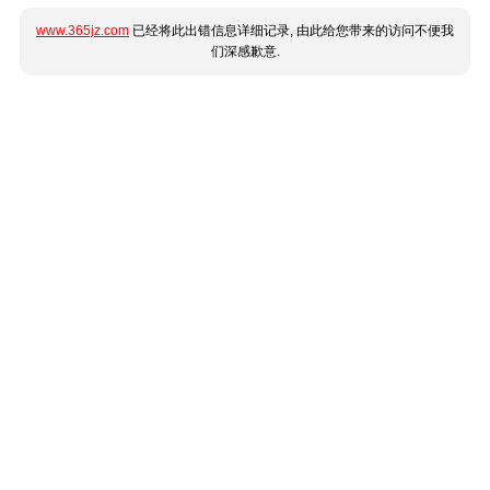
www.365jz.com
已经将此出错信息详细记录, 由此给您带来的访问不便我
们深感歉意.