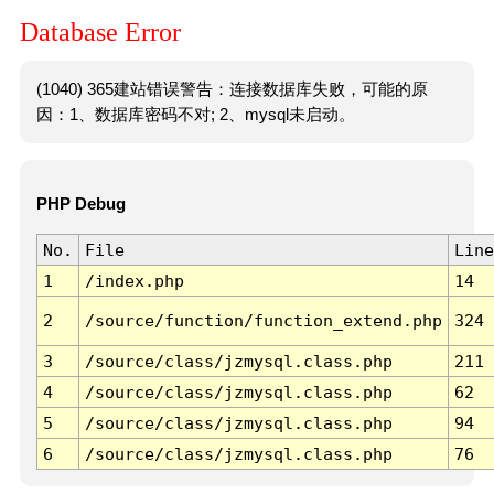
Database Error
(1040) 365建站错误警告：连接数据库失败，可能的原
因：1、数据库密码不对; 2、mysql未启动。
PHP Debug
No.
File
Line
1
/index.php
14
2
/source/function/function_extend.php
324
3
/source/class/jzmysql.class.php
211
4
/source/class/jzmysql.class.php
62
5
/source/class/jzmysql.class.php
94
6
/source/class/jzmysql.class.php
76