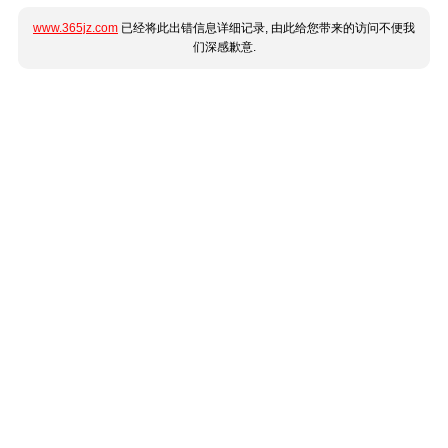
www.365jz.com
已经将此出错信息详细记录, 由此给您带来的访问不便我
们深感歉意.