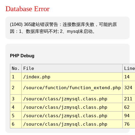
Database Error
(1040) 365建站错误警告：连接数据库失败，可能的原
因：1、数据库密码不对; 2、mysql未启动。
PHP Debug
No.
File
Line
1
/index.php
14
2
/source/function/function_extend.php
324
3
/source/class/jzmysql.class.php
211
4
/source/class/jzmysql.class.php
62
5
/source/class/jzmysql.class.php
94
6
/source/class/jzmysql.class.php
76