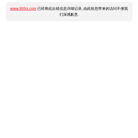
www.365jz.com
已经将此出错信息详细记录, 由此给您带来的访问不便我
们深感歉意.