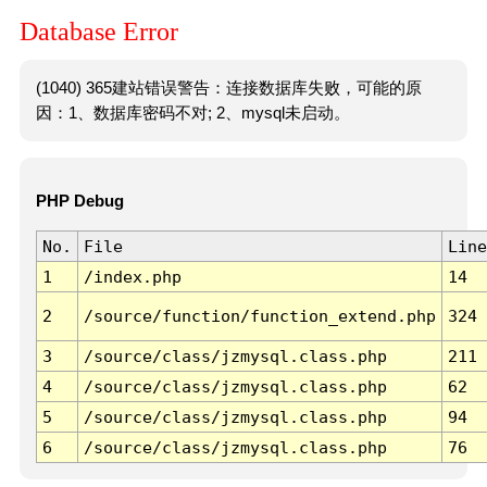
Database Error
(1040) 365建站错误警告：连接数据库失败，可能的原
因：1、数据库密码不对; 2、mysql未启动。
PHP Debug
No.
File
Line
1
/index.php
14
2
/source/function/function_extend.php
324
3
/source/class/jzmysql.class.php
211
4
/source/class/jzmysql.class.php
62
5
/source/class/jzmysql.class.php
94
6
/source/class/jzmysql.class.php
76