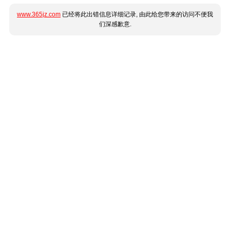
www.365jz.com
已经将此出错信息详细记录, 由此给您带来的访问不便我
们深感歉意.