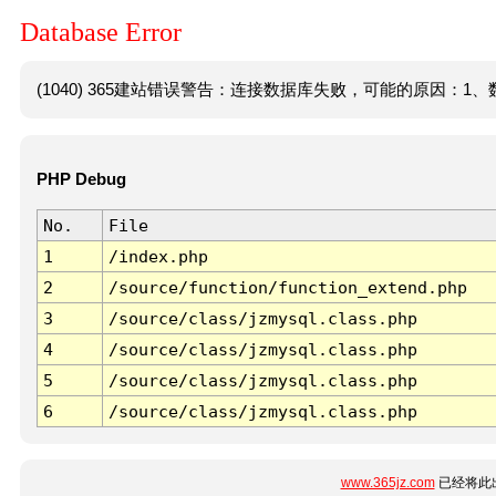
Database Error
(1040) 365建站错误警告：连接数据库失败，可能的原因：1、数
PHP Debug
No.
File
1
/index.php
2
/source/function/function_extend.php
3
/source/class/jzmysql.class.php
4
/source/class/jzmysql.class.php
5
/source/class/jzmysql.class.php
6
/source/class/jzmysql.class.php
www.365jz.com
已经将此