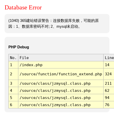
Database Error
(1040) 365建站错误警告：连接数据库失败，可能的原
因：1、数据库密码不对; 2、mysql未启动。
PHP Debug
No.
File
Line
1
/index.php
14
2
/source/function/function_extend.php
324
3
/source/class/jzmysql.class.php
211
4
/source/class/jzmysql.class.php
62
5
/source/class/jzmysql.class.php
94
6
/source/class/jzmysql.class.php
76