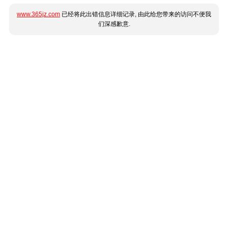
www.365jz.com
已经将此出错信息详细记录, 由此给您带来的访问不便我
们深感歉意.