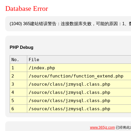
Database Error
(1040) 365建站错误警告：连接数据库失败，可能的原因：1、数
PHP Debug
No.
File
1
/index.php
2
/source/function/function_extend.php
3
/source/class/jzmysql.class.php
4
/source/class/jzmysql.class.php
5
/source/class/jzmysql.class.php
6
/source/class/jzmysql.class.php
www.365jz.com
已经将此