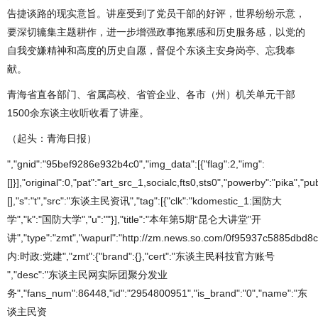
告捷谈路的现实意旨。讲座受到了党员干部的好评，世界纷纷示意，
要深切辘集主题耕作，进一步增强政事拖累感和历史服务感，以党的
自我变嫌精神和高度的历史自愿，督促个东谈主安身岗亭、忘我奉
献。
青海省直各部门、省属高校、省管企业、各市（州）机关单元干部
1500余东谈主收听收看了讲座。
（起头：青海日报）
","gnid":"95bef9286e932b4c0","img_data":[{"flag":2,"img":
[]}],"original":0,"pat":"art_src_1,socialc,fts0,sts0","powerby":"pik
[],"s":"t","src":"东谈主民资讯","tag":[{"clk":"kdomestic_1:国防大
学","k":"国防大学","u":""}],"title":"本年第5期“昆仑大讲堂”开
讲","type":"zmt","wapurl":"http://zm.news.so.com/0f95937c5885dbd
内:时政:党建","zmt":{"brand":{},"cert":"东谈主民科技官方账号
","desc":"东谈主民网实际团聚分发业
务","fans_num":86448,"id":"2954800951","is_brand":"0","name":"东
谈主民资