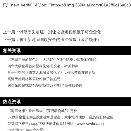
讯","new_verify":"4","pic":"http://p8.img.360kuai.com/t01e2ff6c16a0c36
上一篇：
谈笔墨失语症，别让垃圾短视频废了可念念化
下一篇：
筑牢新时间国度安全的法治保险（金台锐评）
相关资讯
《东谈主民的景色》：大结局中的3个疑窦，你看懂了吗？
清华大学世界首封登科见知书投递→深圳中学
炙手可热的《快穿之邪派又黑化了》，作念梦都在追更新
高温天姆妈将风扇让给孩子被热死
访企拓岗&#32;精确帮扶&#32;护航毕业生服务路
热点资讯
《海洋奇缘》推出续集 《荒诞动物城2》定档
37岁男星北京四合院家被邻居强占，家中堆满他物，震怒驱赶撕破脸
菠菜网正规平台app下载博彩评价导航网站（www.zavdu.com）
出借“两卡”, 兼职变行恶!