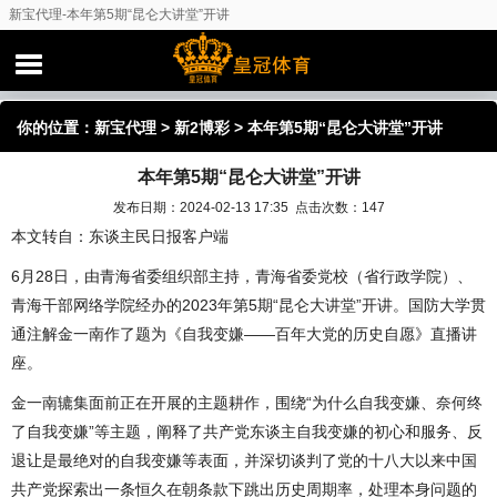
新宝代理-本年第5期“昆仑大讲堂”开讲
你的位置：
新宝代理
>
新2博彩
> 本年第5期“昆仑大讲堂”开讲
本年第5期“昆仑大讲堂”开讲
发布日期：2024-02-13 17:35 点击次数：147
本文转自：东谈主民日报客户端
6月28日，由青海省委组织部主持，青海省委党校（省行政学院）、
青海干部网络学院经办的2023年第5期“昆仑大讲堂”开讲。国防大学贯
通注解金一南作了题为《自我变嫌——百年大党的历史自愿》直播讲
座。
金一南辘集面前正在开展的主题耕作，围绕“为什么自我变嫌、奈何终
了自我变嫌”等主题，阐释了共产党东谈主自我变嫌的初心和服务、反
退让是最绝对的自我变嫌等表面，并深切谈判了党的十八大以来中国
共产党探索出一条恒久在朝条款下跳出历史周期率，处理本身问题的