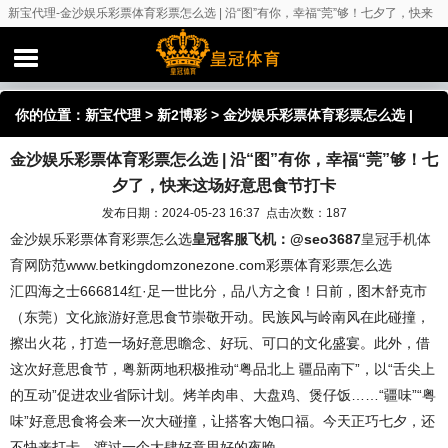
新宝代理-金沙娱乐彩票体育彩票怎么选 | 沿“图”有你，幸福“莞”够！七夕了，快来
这场好意思食节打卡
你的位置：
新宝代理
>
新2博彩
> 金沙娱乐彩票体育彩票怎么选 |
金沙娱乐彩票体育彩票怎么选 | 沿“图”有你，幸福“莞”够！七
沿“图”有你，幸福“莞”够！七夕了，快来这场好意思食节打卡
夕了，快来这场好意思食节打卡
发布日期：2024-05-23 16:37 点击次数：187
金沙娱乐彩票体育彩票怎么选
皇冠客服飞机：@seo3687
皇冠手机体
育网
防范www.betkingdomzonezone.com彩票体育彩票怎么选
汇四海之士666814红·足一世比分，品八方之食！日前，图木舒克市
（东莞）文化旅游好意思食节崇敬开动。民族风与岭南风在此碰撞，
擦出火花，打造一场好意思瞻念、好玩、可口的文化盛宴。此外，借
这次好意思食节，粤新两地积极推动“粤品北上 疆品南下”，以“舌尖上
的互动”促进农业省际计划。烤羊肉串、大盘鸡、煲仔饭……“疆味”“粤
味”好意思食将会来一次大碰撞，让搭客大饱口福。今天正巧七夕，还
不快来打卡，渡过一个大肆好意思好的夜晚。