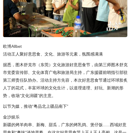
欧博Allbet
活动王人聚好意思食、文化、旅游等元素，氛围感满满
据悉，图木舒克市（东莞）文化旅游好意思食节，由第三师图木舒克
市党委宣传部、文化体育广电和旅游局主持，广东援疆前哨指引部驻
第三师责任队协办。活动主持方先容，本次好意思食节通过环球脍炙
人丁的花式，丰富环球的文化生计，以道理道理、好玩、新潮的形
势，收场“文化润疆”的主意。
以节为媒，推动“粤品北上疆品南下”
金沙娱乐
新疆的烤羊肉串、新梅、甜瓜，广东的烤乳鸽、煲仔饭......西域好意
思食和“粤味”谈地菜肴，在这次好意思食节上王人王人亮相。这是一