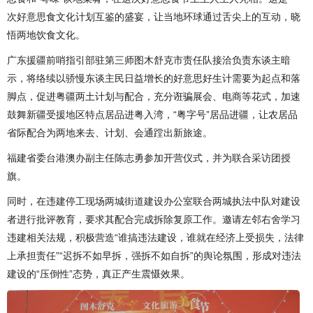
次好意思食文化计划互鉴的盛宴，让当地环球通过舌尖上的互动，晓
悟两地饮食文化。
广东援疆前哨指引部驻第三师图木舒克市责任队接洽负责东谈主暗
示，将络续以骄慢东谈主民日益增长的好意思好生计需要为起点和落
脚点，促进粤疆两土计划与配合，充分诳骗展会、电商等花式，加速
鼓舞新疆受援地区特点居品进粤入湾，“粤字号”居品进疆，让农居品
省际配合为两地来去、计划、会通蹚出新旅途。
福建省委台港澳办副主任陈志勇参加开营仪式，并为联合采访团授
旗。
同时，在违建停工现场两城街道建设办公室联合两城执法中队对建设
者进行批评教育，要求其配合完成拆除复原工作。邀请左邻右舍学习
违建相关法规，积极营造“谁搞违法建设，谁就在经济上受损失，法律
上承担责任”“迟拆不如早拆，强拆不如自拆”的舆论氛围，形成对违法
建设的“压倒性”态势，真正产生震慑效果。