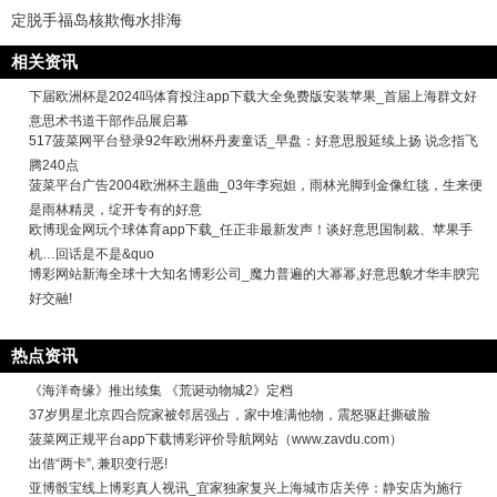
定脱手福岛核欺侮水排海
相关资讯
下届欧洲杯是2024吗体育投注app下载大全免费版安装苹果_首届上海群文好
意思术书道干部作品展启幕
517菠菜网平台登录92年欧洲杯丹麦童话_早盘：好意思股延续上扬 说念指飞
腾240点
菠菜平台广告2004欧洲杯主题曲_03年李宛妲，雨林光脚到金像红毯，生来便
是雨林精灵，绽开专有的好意
欧博现金网玩个球体育app下载_任正非最新发声！谈好意思国制裁、苹果手
机…回话是不是&quo
博彩网站新海全球十大知名博彩公司_魔力普遍的大幂幂,好意思貌才华丰腴完
好交融!
热点资讯
《海洋奇缘》推出续集 《荒诞动物城2》定档
37岁男星北京四合院家被邻居强占，家中堆满他物，震怒驱赶撕破脸
菠菜网正规平台app下载博彩评价导航网站（www.zavdu.com）
出借“两卡”, 兼职变行恶!
亚博骰宝线上博彩真人视讯_宜家独家复兴上海城市店关停：静安店为施行