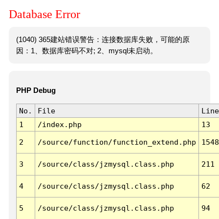
Database Error
(1040) 365建站错误警告：连接数据库失败，可能的原
因：1、数据库密码不对; 2、mysql未启动。
PHP Debug
No.
File
Line
1
/index.php
13
2
/source/function/function_extend.php
1548
3
/source/class/jzmysql.class.php
211
4
/source/class/jzmysql.class.php
62
5
/source/class/jzmysql.class.php
94