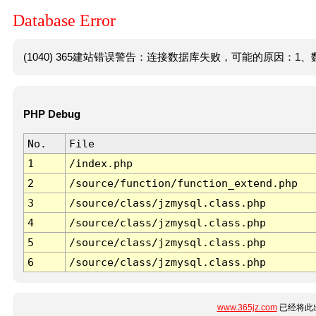
Database Error
(1040) 365建站错误警告：连接数据库失败，可能的原因：1、数
PHP Debug
No.
File
1
/index.php
2
/source/function/function_extend.php
3
/source/class/jzmysql.class.php
4
/source/class/jzmysql.class.php
5
/source/class/jzmysql.class.php
6
/source/class/jzmysql.class.php
www.365jz.com
已经将此