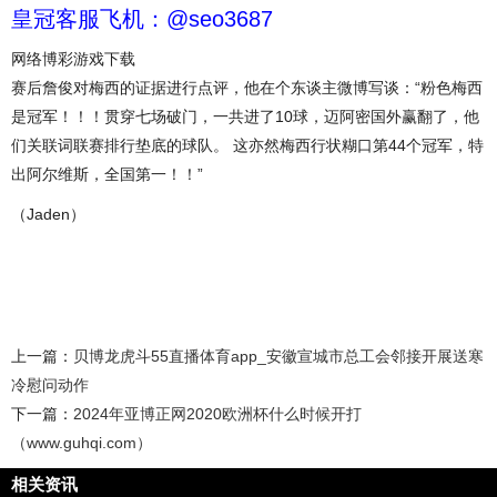
皇冠客服飞机：@seo3687
网络博彩游戏下载
赛后詹俊对梅西的证据进行点评，他在个东谈主微博写谈：“粉色梅西
是冠军！！！贯穿七场破门，一共进了10球，迈阿密国外赢翻了，他
们关联词联赛排行垫底的球队。 这亦然梅西行状糊口第44个冠军，特
出阿尔维斯，全国第一！！”
（Jaden）
上一篇：
贝博龙虎斗55直播体育app_安徽宣城市总工会邻接开展送寒
冷慰问动作
下一篇：
2024年亚博正网2020欧洲杯什么时候开打
（www.guhqi.com）
相关资讯