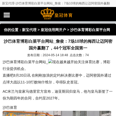
新宝代理-沙巴体育博彩白菜平台网站_詹俊：7场10球的梅西让迈阿密国外赢翻
了，44个冠军全国第一
你的位置：
新宝代理
>
皇冠信用网开户
> 沙巴体育博彩白菜平台网
沙巴体育博彩白菜平台网站_詹俊：7场10球的梅西让迈阿密
站_詹俊：7场10球的梅西让迈阿密国外赢翻了，44个冠军全国第一
国外赢翻了，44个冠军全国第一
发布日期：2024-05-14 18:48 点击次数：74
沙巴体育博彩白菜平台网站_
现在越来越开始关注体育比赛，博彩
行业提供机会。
直播吧8月20日讯 在刚刚放浪的定约杯决赛比赛中，迈阿密国外通过
点球大战以11-10打败纳什维尔，夺得队史首冠。
AC米兰与皇家马德里官方宣布，迪亚斯回归皇马，他与皇马新签了一
份为期四年的合同，合约至2027年。
沙巴体育