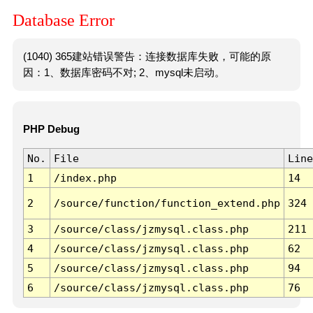
Database Error
(1040) 365建站错误警告：连接数据库失败，可能的原
因：1、数据库密码不对; 2、mysql未启动。
PHP Debug
No.
File
Line
1
/index.php
14
2
/source/function/function_extend.php
324
3
/source/class/jzmysql.class.php
211
4
/source/class/jzmysql.class.php
62
5
/source/class/jzmysql.class.php
94
6
/source/class/jzmysql.class.php
76