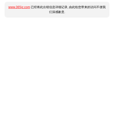
www.365jz.com
已经将此出错信息详细记录, 由此给您带来的访问不便我
们深感歉意.