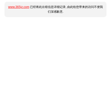
www.365jz.com
已经将此出错信息详细记录, 由此给您带来的访问不便我
们深感歉意.