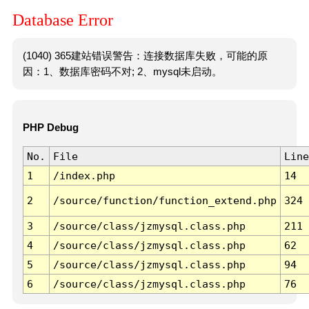
Database Error
(1040) 365建站错误警告：连接数据库失败，可能的原
因：1、数据库密码不对; 2、mysql未启动。
PHP Debug
No.
File
Line
1
/index.php
14
2
/source/function/function_extend.php
324
3
/source/class/jzmysql.class.php
211
4
/source/class/jzmysql.class.php
62
5
/source/class/jzmysql.class.php
94
6
/source/class/jzmysql.class.php
76