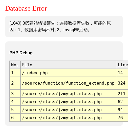
Database Error
(1040) 365建站错误警告：连接数据库失败，可能的原
因：1、数据库密码不对; 2、mysql未启动。
PHP Debug
No.
File
Line
1
/index.php
14
2
/source/function/function_extend.php
324
3
/source/class/jzmysql.class.php
211
4
/source/class/jzmysql.class.php
62
5
/source/class/jzmysql.class.php
94
6
/source/class/jzmysql.class.php
76