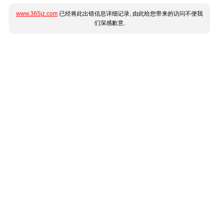
www.365jz.com
已经将此出错信息详细记录, 由此给您带来的访问不便我
们深感歉意.