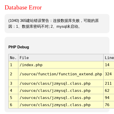
Database Error
(1040) 365建站错误警告：连接数据库失败，可能的原
因：1、数据库密码不对; 2、mysql未启动。
PHP Debug
No.
File
Line
1
/index.php
14
2
/source/function/function_extend.php
324
3
/source/class/jzmysql.class.php
211
4
/source/class/jzmysql.class.php
62
5
/source/class/jzmysql.class.php
94
6
/source/class/jzmysql.class.php
76