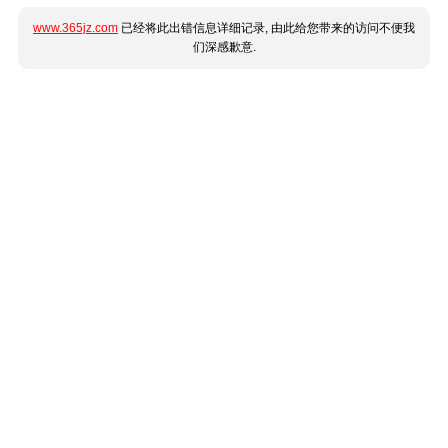
www.365jz.com
已经将此出错信息详细记录, 由此给您带来的访问不便我
们深感歉意.