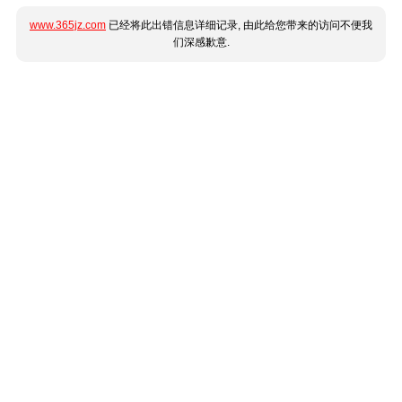
www.365jz.com
已经将此出错信息详细记录, 由此给您带来的访问不便我
们深感歉意.