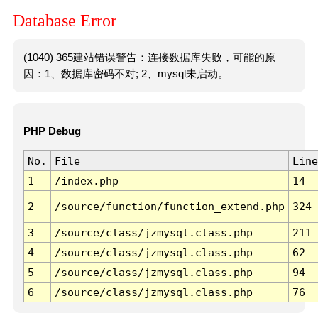
Database Error
(1040) 365建站错误警告：连接数据库失败，可能的原
因：1、数据库密码不对; 2、mysql未启动。
PHP Debug
No.
File
Line
1
/index.php
14
2
/source/function/function_extend.php
324
3
/source/class/jzmysql.class.php
211
4
/source/class/jzmysql.class.php
62
5
/source/class/jzmysql.class.php
94
6
/source/class/jzmysql.class.php
76