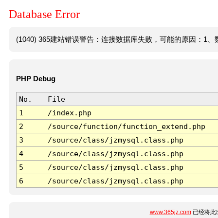
Database Error
(1040) 365建站错误警告：连接数据库失败，可能的原因：1、数
PHP Debug
No.
File
1
/index.php
2
/source/function/function_extend.php
3
/source/class/jzmysql.class.php
4
/source/class/jzmysql.class.php
5
/source/class/jzmysql.class.php
6
/source/class/jzmysql.class.php
www.365jz.com
已经将此