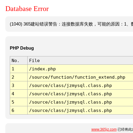
Database Error
(1040) 365建站错误警告：连接数据库失败，可能的原因：1、数
PHP Debug
No.
File
1
/index.php
2
/source/function/function_extend.php
3
/source/class/jzmysql.class.php
4
/source/class/jzmysql.class.php
5
/source/class/jzmysql.class.php
6
/source/class/jzmysql.class.php
www.365jz.com
已经将此